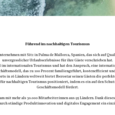
Führend im nachhaltigen Tourismus
Unternehmen mit Sitz in Palma de Mallorca, Spanien, das sich auf Qual
unvergesslicher Urlaubserlebnisse für ihre Gäste verschrieben hat.
nd im internationalen Tourismus und hat den Anspruch, eine internati
häftsmodell, das zu 100 Prozent familiengeführt, kosteneffizient und 
orts in 16 Ländern weltweit bietet Iberostar seinen Gästen die perf
 für nachhaltigen Tourismus positioniert, indem es ein auf den Schu
Geschäftsmodell fördert.
eam mit mehr als 30.000 Mitarbeiter:innen aus 95 Ländern. Dank diese
durch ständige Produktinnovation und digitales Engagement ein einz