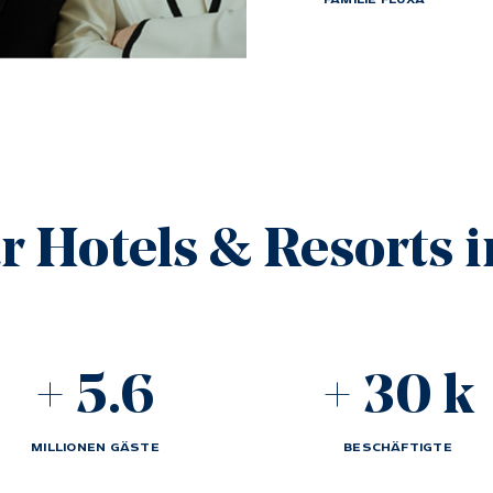
FAMILIE FLUXÀ
r Hotels & Resorts 
+
5.6
+
30
k
MILLIONEN GÄSTE
BESCHÄFTIGTE