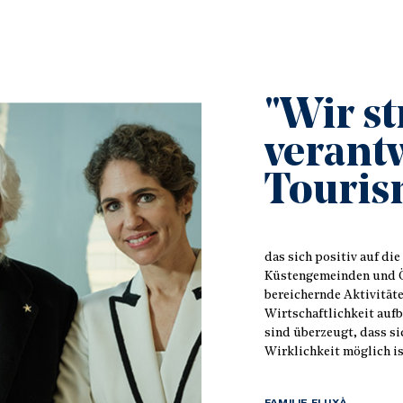
"Wir st
verant
Touris
das sich positiv auf di
Küstengemeinden und Ö
bereichernde Aktivitäte
Wirtschaftlichkeit auf
sind überzeugt, dass si
Wirklichkeit möglich is